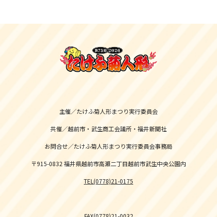
主催／たけふ菊人形まつり実行委員会
共催／越前市・武生商工会議所・福井新聞社
お問合せ／たけふ菊人形まつり実行委員会事務局
〒915-0832 福井県越前市高瀬二丁目越前市武生中央公園内
TEL(0778)21-0175
FAX(0778)21-0032