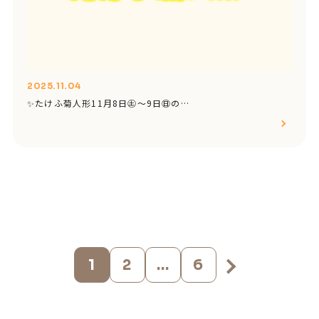
2025.11.04
✨たけふ菊人形11月8日㊏～9日㊐の…
1
2
…
6