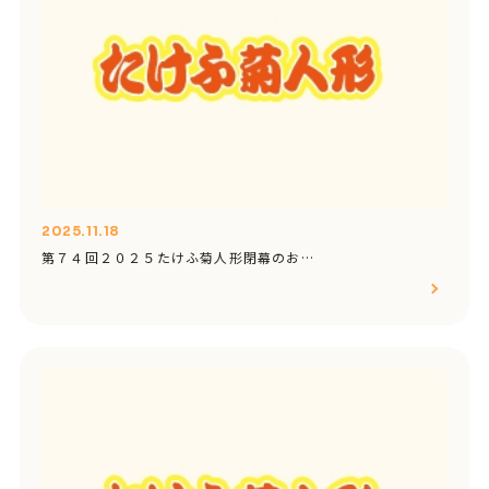
2025.11.18
第７４回２０２５たけふ菊人形閉幕のお…