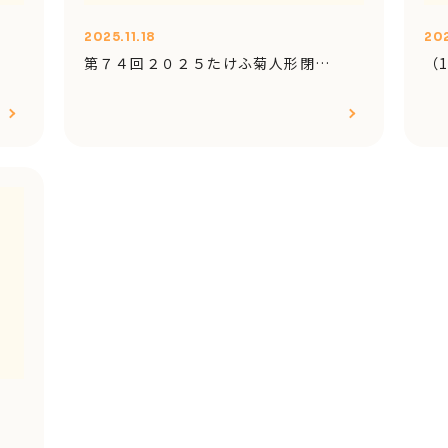
2025.11.18
202
第７４回２０２５たけふ菊人形閉…
（