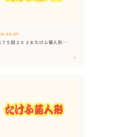
26.04.07
第７５回２０２６たけふ菊人形…