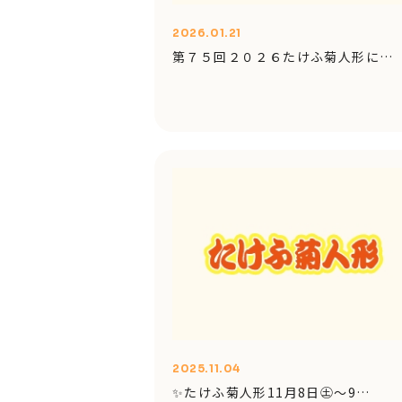
2026.01.21
第７５回２０２６たけふ菊人形に…
2025.11.04
✨たけふ菊人形11月8日㊏～9…