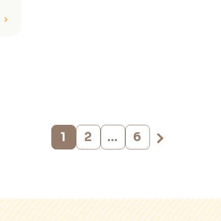
1
2
…
6